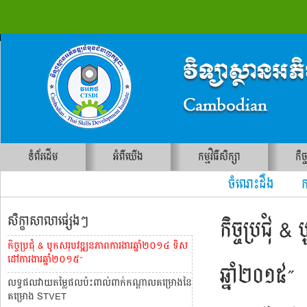
ទំព័រដើម
អំពីយើង
កម្មវិធីសិក្សា
កិច
ចំណេះដឹង ការ
សិក្ខាសាលាផ្សេងៗ
កិច្ចប្រជុំ
កិច្ចប្រជុំ & បូកសរុបវឌ្ឍនភាពការងារឆ្នាំ២០១៤ ទិស
ដៅការងារឆ្នាំ២០១៥”
ឆ្នាំ២០១៥”
លទ្ធផលវាយតម្លៃផលប៉ះពាល់ពាក់កណ្តាលគម្រោងនៃ
គម្រោង STVET