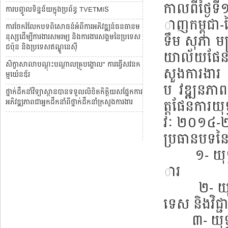
កាលពីថ្ងៃទី
ការបញ្ចូលទិន្នន័យក្នុងប្រព័ន្ធ TVETMIS
ាញកម្ពុជា-
ការចែករំលែកបទពិសោធន៍អំពីការអភិវឌ្ឍន៍ធនធានម
ទឹម សុភា មន្រ
នុស្សដើម្បីការងារសមរម្យ និងការងារសង្គមនៃប្រទេស
ជប៉ុន និងប្រទេសឥណ្ឌូនេស៊ី
យាល័យផែនការ 
សិក្ខាសាលាបណ្តុះបណ្តាលគ្រួបង្គោល" ការធ្វើសវនក
សួងការងារ និ
ម្មយ៉េនឌ័រ
ប វឌ្ឍនភាព
ថ្នាក់ដឹកនាំវិទ្យាស្ថានបានទទួលលិខិតកិត្តិយសផ្នែកការ
ត្តផែនការយុទ
អភិវឌ្ឍភាពជាអ្នកដឹកនាំពីថ្នាក់ដឹកនាំក្រសួងការងារ
វៈ ២០១៤-
ប្រធានបទនៃកិ
១- យុទ្ធសា
ារ
២- យុទ្ធសា
ទេស និងវិជ្ជា
៣- យុទ្ធសា