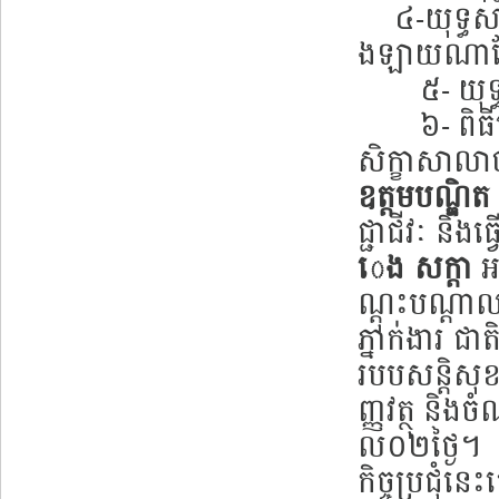
៤-យុទ្ធសាស
ងឡាយណាដែល 
៥- យុទ្ធសា
៦- ពិធីប
សិក្ខាសាលា
ឧត្តមបណ្ឌិត
ជ្ជាជីវៈ និ
េង សក្តា
អ
ណ្តុះបណ្តាល
ភ្នាក់ងារ ជ
របបសន្តិសុ
ញ្ញវត្ថុ និ
ល០២ថ្ងៃ។
កិច្ចប្រជុ