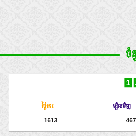
ចំ
1
ថ្ងៃនេះ
ម្សិលមិញ
1613
467