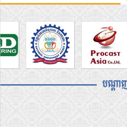
បណ្តាញ