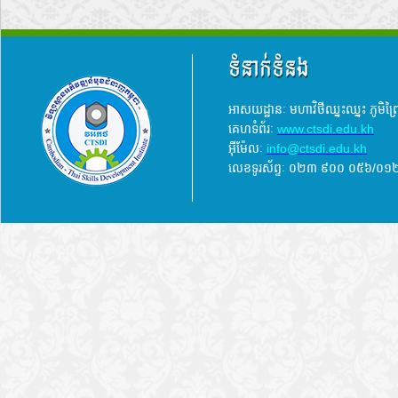
ទំនាក់ទំនង
អាសយដ្ឋានៈ មហាវិថីឈ្នះឈ្នះ ភូមិព
គេហទំព័រៈ
www.ctsdi.edu.kh
អ៊ីម៉ែលៈ
info@ctsdi.edu.kh​
លេខទូរស័ព្ទៈ ០២៣ ៩០០ ០៥៦/