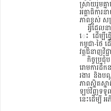
ស្រាយរួមគ្នា
អគ្គាធិការនា
ភាពខ្ពស់ សម
អ្វីដែលនាងខ
េះ ដើម្បីធ្
កម្ពុជា-ថៃ ដ
វត្តជំនាញវិជ
កិច្ចប្រជុ
រោមការដឹកនា
រងារ និងបណ
ភាពស្និតស្ន
ឡប់វិញទទួល
នេះដើម្បី អ