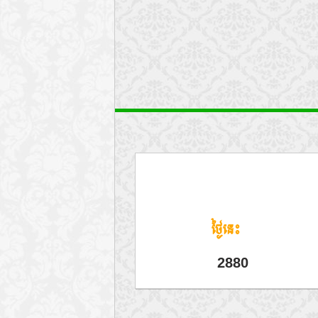
ថ្ងៃនេះ
2880