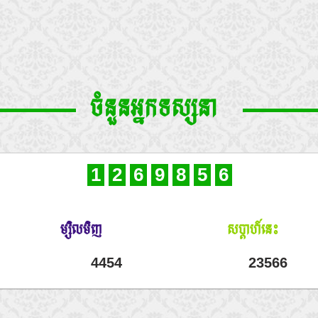
ចំនួនអ្នកទស្សនា
1
2
6
9
8
5
6
ម្សិលមិញ
សប្តាហ៍នេះ
4454
23566