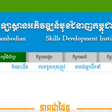
កម្មវិធីសិក្សា
កិច្ចការសង្គម
កិច្ចការអប់រំ
កិច្
ចំណេះដឹង ការទទួលខុសត្រូវ ភាពជាអ្នកដឹកនាំ
ភាពជាដៃគូ