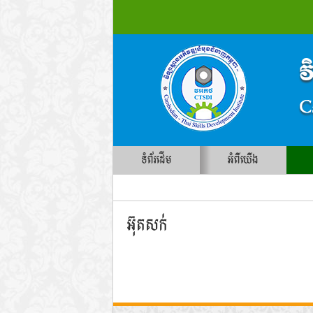
ទំព័រដើម
អំពីយើង
អ៊ុតសក់