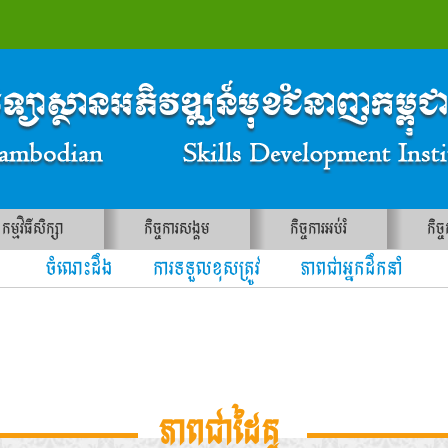
កម្មវិធីសិក្សា
កិច្ចការសង្គម
កិច្ចការអប់រំ
កិច្
ចំណេះដឹង ការទទួលខុសត្រូវ ភាពជាអ្នកដឹកនាំ
ភាពជាដៃគូ