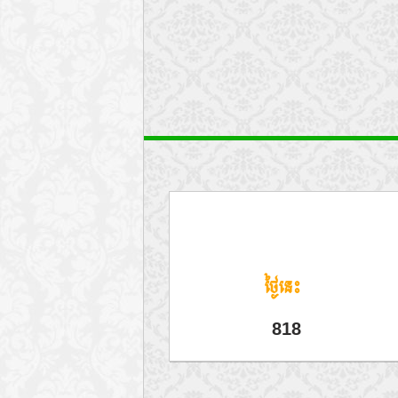
ថ្ងៃនេះ
818