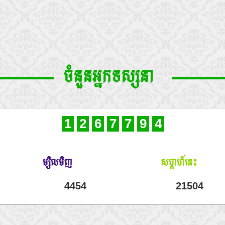
ចំនួនអ្នកទស្សនា
1
2
6
7
7
9
4
ម្សិលមិញ
សប្តាហ៍នេះ
4454
21504