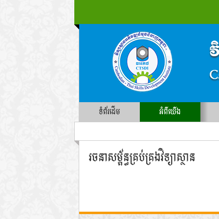
ទំព័រដើម
អំពីយើង
រចនាសម្ព័ន្ធគ្រប់គ្រងវិទ្យាស្ថាន