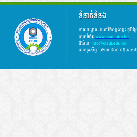
ទំនាក់ទំនង
អាសយដ្ឋានៈ មហាវិថីឈ្នះឈ្នះ ភូមិព
គេហទំព័រៈ
www.ctsdi.edu.kh
អ៊ីម៉ែលៈ
info@ctsdi.edu.kh​
លេខទូរស័ព្ទៈ ០២៣ ៩០០ ០៥៦/