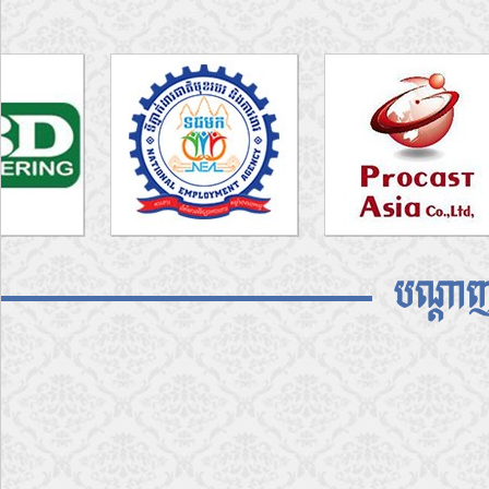
បណ្តាញ