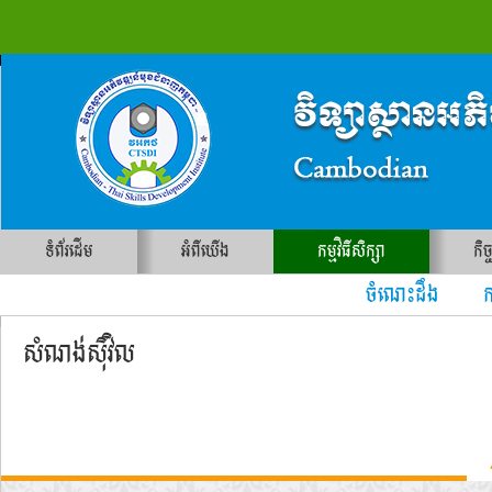
ទំព័រដើម
អំពីយើង
កម្មវិធីសិក្សា
កិច
ចំណេះដឹង ការ
សំណង់ស៊ីវិល