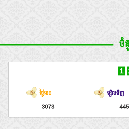
ចំ
1
ថ្ងៃនេះ
ម្សិលមិញ
3073
445