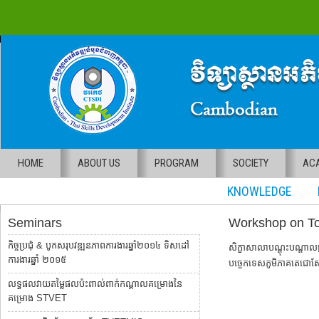
HOME
ABOUT US
PROGRAM
SOCIETY
ACA
KNOWLEDGE RE
Seminars
Workshop on To
កិច្ចប្រជុំ & បូកសរុបវឌ្ឍនភាពការងារឆ្នាំ២០១៤ ទិសដៅ
សិក្ខាសាលាបណ្តុះបណ្តាលគ
ការងារឆ្នាំ ២០១៥
បច្ចេកទេសភូមិភាគតេជោ
លទ្ធផលវាយតម្លៃផលប៉ះពាល់ពាក់កណ្តាលគម្រោងនៃ
គម្រោង STVET