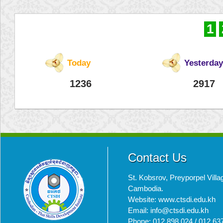
1
Today
Yesterday
1236
2917
Contact Us
St. Kobsrov, Preyporpel Vi
Cambodia.
Website: www.ctsdi.edu.kh
Email: info@ctsdi.edu.kh​
Phone: 012 898 024 / 012 63