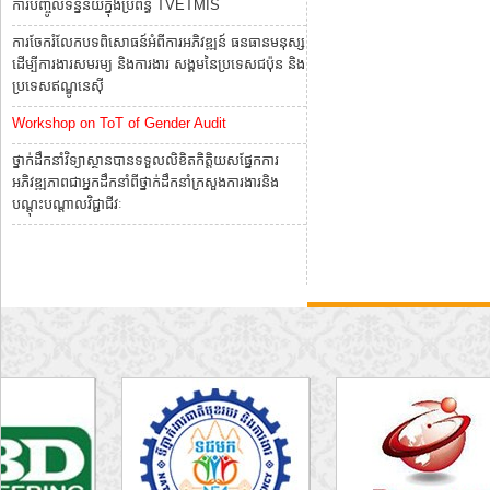
ការបញ្ចូលទិន្នន័យក្នុងប្រព័ន្ធ TVETMIS
ការចែករំលែកបទពិសោធន៍អំពីការអភិវឌ្ឍន៍ ធនធានមនុស្ស
ដើម្បីការងារសមរម្យ និងការងារ សង្គមនៃប្រទេសជប៉ុន និង
ប្រទេសឥណ្ឌូនេស៊ី
Workshop on ToT of Gender Audit
ថ្នាក់ដឹកនាំវិទ្យាស្ថានបានទទួលលិខិតកិត្តិយសផ្នែកការ
អភិវឌ្ឍភាពជាអ្នកដឹកនាំពីថ្នាក់ដឹកនាំក្រសួងការងារនិង
បណ្តុះបណ្តាលវិជ្ជាជីវៈ