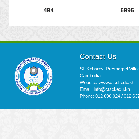
494
5995
Contact Us
St. Kobsrov, Preyporpel Vi
Cambodia.
Website: www.ctsdi.edu.kh
Email: info@ctsdi.edu.kh​
Phone: 012 898 024 / 012 63