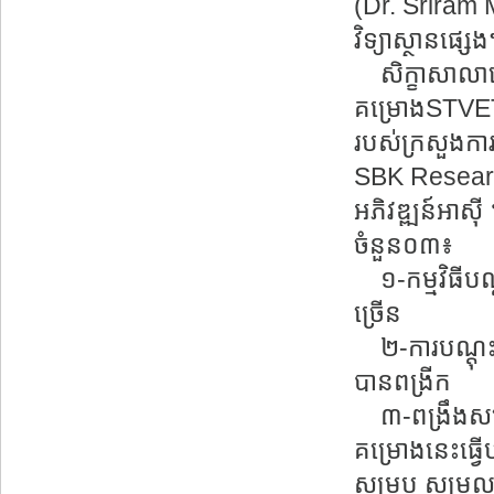
(Dr. Sriram
វិទ្យាស្ថានផ
សិក្ខាសាលានេ
គម្រោងSTVET 
របស់ក្រសួងការ
SBK Researc
អភិវឌ្ឍន៍អាស៊
ចំនួន០៣៖
១-កម្មវិធីបណ
ច្រើន
២-ការបណ្តុះប
បានពង្រីក
៣-ពង្រឹងសមត្ថ
គម្រោងនេះធ្វ
សម្រប សម្រួល