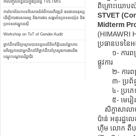
ការបញ្ចូលទិន្នន័យក្នុងប្រព័ន្ធ TVETMIS
ពិគ្រោះយោបល
ការចែករំលែកបទពិសោធន៍អំពីការអភិវឌ្ឍន៍ ធនធានមនុស្ស
STVET (Con
ដើម្បីការងារសមរម្យ និងការងារ សង្គមនៃប្រទេសជប៉ុន និង
Midterm Pr
ប្រទេសឥណ្ឌូនេស៊ី
(HIMAWRI H
Workshop on ToT of Gender Audit
ប្រធានបទនៃអង្
ថ្នាក់ដឹកនាំវិទ្យាស្ថានបានទទួលលិខិតកិត្តិយសផ្នែកការ
អភិវឌ្ឍភាពជាអ្នកដឹកនាំពីថ្នាក់ដឹកនាំក្រសួងការងារនិង
១- ការពង្រឹង
បណ្តុះបណ្តាលវិជ្ជាជីវៈ
ផ្លូវការ
២- ការពង្រឹ
៣- ប្រព័ន្ធT
៤- ប្រភេទគ
៥- មេរៀនសិក្
សិក្ខាសាលាបា
ប៉ាន់ អនុរដ្ឋល
ហ៊ីម លោក តឹប អ