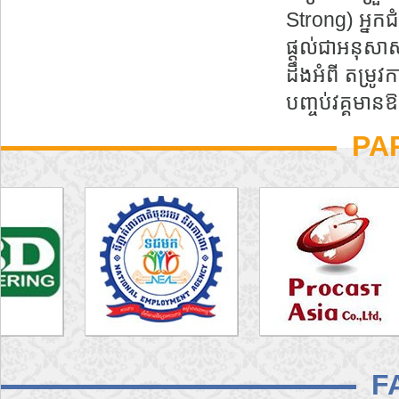
Strong) អ្នកជ
ផ្តល់ជាអនុសាស
ដឹងអំពី តម្រូវ
បញ្ចប់វគ្គមាន
PA
F