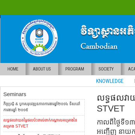
HOME
ABOUT US
PROGRAM
SOCIETY
ACA
KNOWLEDGE RE
Seminars
លទ្ធផលវាយ
កិច្ចប្រជុំ & បូកសរុបវឌ្ឍនភាពការងារឆ្នាំ២០១៤ ទិសដៅ
STVET
ការងារឆ្នាំ ២០១៥
លទ្ធផលវាយតម្លៃផលប៉ះពាល់ពាក់កណ្តាលគម្រោងនៃ
កាលពីថ្ងៃទី១៣ 
គម្រោង STVET
អញ្ជើញ នាយកម